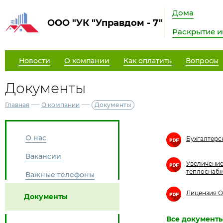
Дома
ООО "УК "Управдом - 7"
Раскрытие 
Новости
О компании
Как оплатить
Вопросы
Документы
—
—
Главная
О компании
Документы
О нас
Бухгалтерск
Вакансии
Увеличение
теплоснабж
Важные телефоны
Лицензия О
Документы