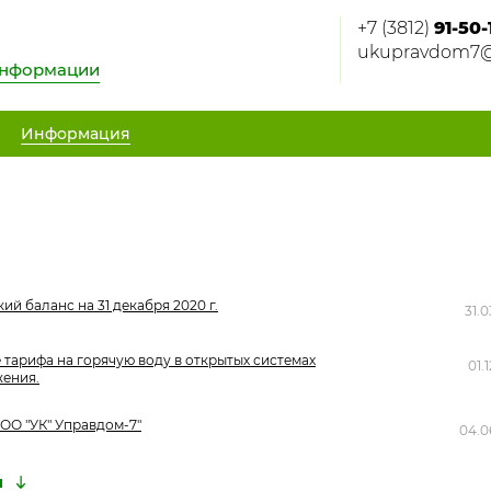
+7 (3812)
91-50-
ukupravdom7@
информации
Информация
ий баланс на 31 декабря 2020 г.
31.0
 тарифа на горячую воду в открытых системах
01.
ения.
ОО "УК" Управдом-7"
04.0